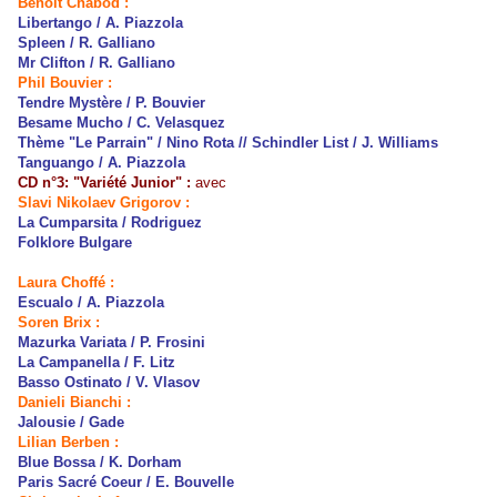
Benoît Chabod :
Libertango / A. Piazzola
Spleen / R. Galliano
Mr Clifton / R. Galliano
Phil Bouvier :
Tendre Mystère / P. Bouvier
Besame Mucho / C. Velasquez
Thème "Le Parrain" / Nino Rota // Schindler List / J. Williams
Tanguango / A. Piazzola
CD n°3: "Variété Junior" :
avec
Slavi Nikolaev Grigorov :
La Cumparsita / Rodriguez
Folklore Bulgare
Laura Choffé :
Escualo / A. Piazzola
Soren Brix :
Mazurka Variata / P. Frosini
La Campanella / F. Litz
Basso Ostinato / V. Vlasov
Danieli Bianchi :
Jalousie / Gade
Lilian Berben :
Blue Bossa / K. Dorham
Paris Sacré Coeur / E. Bouvelle