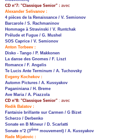
CD n°7: "Classique Senior" :
avec
Alexander Selivanov :
4 pièces de la Renaissance / V. Semionov
Barcarole / S. Rachmaninov
Hommage à Stravinski / V. Runtchak
Prélude et Fugue / G. Mushel
SOS Caprice / V. Semionov
Anton Torbeev :
Disko - Tango / P. Makkonen
La danse des Gnomes / F. Liszt
Romance / F. Angelis
Te Lucis Ante Terminum / A. Tuchovsky
Evgeny Kochekov :
Automn Pictures / A. Kussyakov
Paganiniana / H. Breme
Ave Maria / A. Piazzola
CD n°8: "Classique Senior"
:
avec
Redik Balatov :
Fantaisie brillante sur Carmen / G Bizet
Scherzo / Derbenko
Sonate en B Mineur / D. Scarlatti
ième
Sonate n°2 (3
mouvement) / A. Kussyakov
Rade Mijatovic :