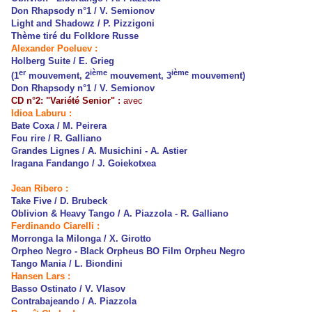
Don Rhapsody n°1 / V. Semionov
Light and Shadowz / P. Pizzigoni
Thème tiré du Folklore Russe
Alexander Poeluev :
Holberg Suite / E. Grieg
er
ième
ième
(1
mouvement, 2
mouvement, 3
mouvement)
Don Rhapsody n°1 / V. Semionov
CD n°2: "Variété Senior" :
avec
Idioa Laburu :
Bate Coxa / M. Peirera
Fou rire / R. Galliano
Grandes Lignes / A. Musichini - A. Astier
Iragana Fandango / J. Goiekotxea
Jean Ribero :
Take Five / D. Brubeck
Oblivion & Heavy Tango / A. Piazzola - R. Galliano
Ferdinando Ciarelli :
Morronga la Milonga / X. Girotto
Orpheo Negro - Black Orpheus BO Film Orpheu Negro
Tango Mania / L. Biondini
Hansen Lars :
Basso Ostinato / V. Vlasov
Contrabajeando / A. Piazzola