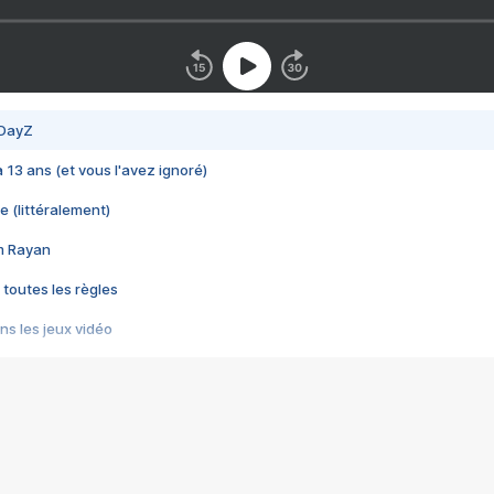
 DayZ
 a 13 ans (et vous l'avez ignoré)
e (littéralement)
im Rayan
 toutes les règles
s les jeux vidéo
us choquant de Rockstar ? - Le scandale BULLY
e plus moche de Steam
du RÊVE tourne au CAUCHEMAR
pendant 8 heures