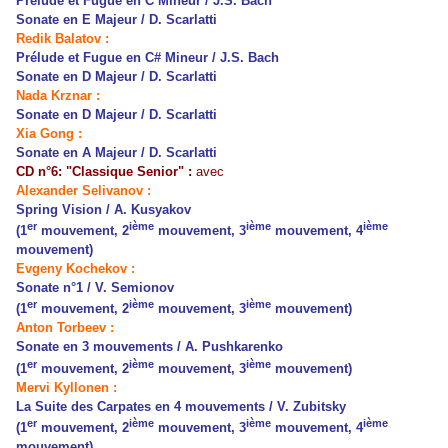
Prélude et Fugue en C Mineur / J.S. Bach
Sonate en E Majeur / D. Scarlatti
Redik Balatov :
Prélude et Fugue en C# Mineur / J.S. Bach
Sonate en D Majeur / D. Scarlatti
Nada Krznar :
Sonate en D Majeur / D. Scarlatti
Xia Gong :
Sonate en A Majeur / D. Scarlatti
CD n°6: "Classique Senior" :
avec
Alexander Selivanov :
Spring Vision / A. Kusyakov
er
ième
ième
ième
(1
mouvement, 2
mouvement, 3
mouvement, 4
mouvement)
Evgeny Kochekov :
Sonate n°1 / V. Semionov
er
ième
ième
(1
mouvement, 2
mouvement, 3
mouvement)
Anton Torbeev :
Sonate en 3 mouvements / A. Pushkarenko
er
ième
ième
(1
mouvement, 2
mouvement, 3
mouvement)
Mervi Kyllonen :
La Suite des Carpates en 4 mouvements / V. Zubitsky
er
ième
ième
ième
(1
mouvement, 2
mouvement, 3
mouvement, 4
mouvement)