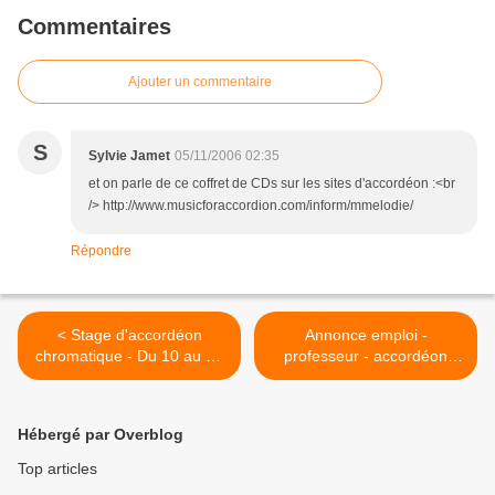
Commentaires
Ajouter un commentaire
S
Sylvie Jamet
05/11/2006 02:35
et on parle de ce coffret de CDs sur les sites d'accordéon :<br
/> http://www.musicforaccordion.com/inform/mmelodie/
Répondre
< Stage d'accordéon
Annonce emploi -
chromatique - Du 10 au 15
professeur - accordéon
juillet 2006 - Jean-Marc
diatonique - Morbihan /
Marroni - Angélique Garcia
Sud-Finistère et Ile-et-
Vilaine >
Hébergé par Overblog
Top articles