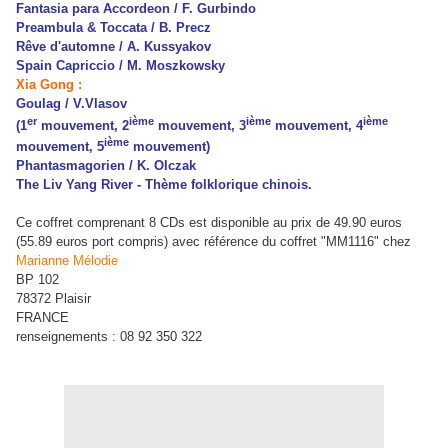
Fantasia para Accordeon / F. Gurbindo
Preambula & Toccata / B. Precz
Rêve d'automne / A. Kussyakov
Spain Capriccio / M. Moszkowsky
Xia Gong :
Goulag / V.Vlasov
er
ième
ième
ième
(1
mouvement, 2
mouvement, 3
mouvement, 4
ième
mouvement, 5
mouvement)
Phantasmagorien / K. Olczak
The Liv Yang River - Thème folklorique chinois.
Ce coffret comprenant 8 CDs est disponible au prix de 49.90 euros
(55.89 euros port compris) avec référence du coffret "MM1116" chez
Marianne Mélodie
BP 102
78372 Plaisir
FRANCE
renseignements : 08 92 350 322