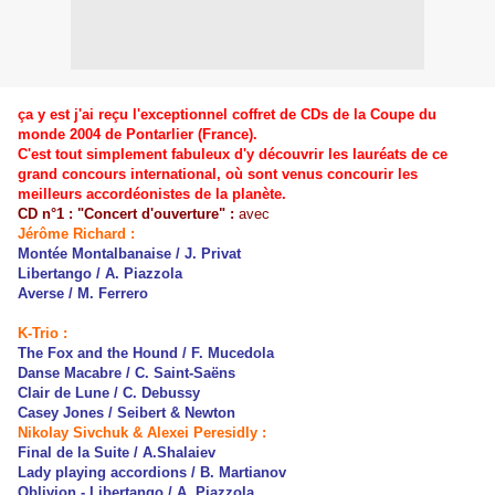
ça y est j'ai reçu l'exceptionnel coffret de CDs de la Coupe du
monde 2004 de Pontarlier (France).
C'est tout simplement fabuleux d'y découvrir les
lauréats de ce
grand concours international, où sont venus concourir les
meilleurs accordéonistes de la planète.
CD n°1 : "Concert d'ouverture" :
avec
Jérôme Richard :
Montée Montalbanaise / J. Privat
Libertango / A. Piazzola
Averse / M. Ferrero
K-Trio :
The Fox and the Hound / F. Mucedola
Danse Macabre / C. Saint-Saëns
Clair de Lune / C. Debussy
Casey Jones / Seibert & Newton
Nikolay Sivchuk & Alexei Peresidly :
Final de la Suite / A.Shalaiev
Lady playing accordions / B. Martianov
Oblivion - Libertango / A. Piazzola