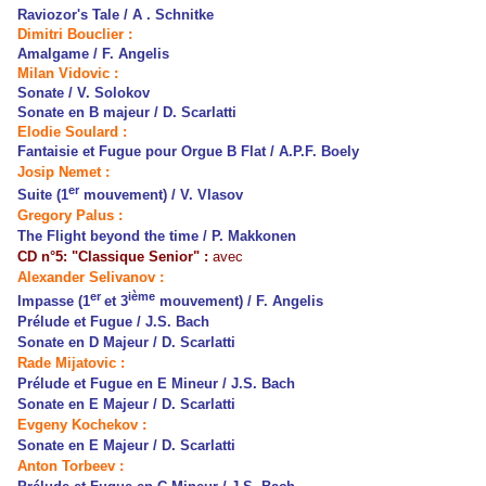
Raviozor's Tale / A . Schnitke
Dimitri Bouclier :
Amalgame / F. Angelis
Milan Vidovic :
Sonate / V. Solokov
Sonate en B majeur / D. Scarlatti
Elodie Soulard :
Fantaisie et Fugue pour Orgue B Flat / A.P.F. Boely
Josip Nemet :
er
Suite (1
mouvement) / V. Vlasov
Gregory Palus :
The Flight beyond the time / P. Makkonen
CD n°5: "Classique Senior" :
avec
Alexander Selivanov :
er
ième
Impasse (1
et 3
mouvement) / F. Angelis
Prélude et Fugue / J.S. Bach
Sonate en D Majeur / D. Scarlatti
Rade Mijatovic :
Prélude et Fugue en E Mineur / J.S. Bach
Sonate en E Majeur / D. Scarlatti
Evgeny Kochekov :
Sonate en E Majeur / D. Scarlatti
Anton Torbeev :