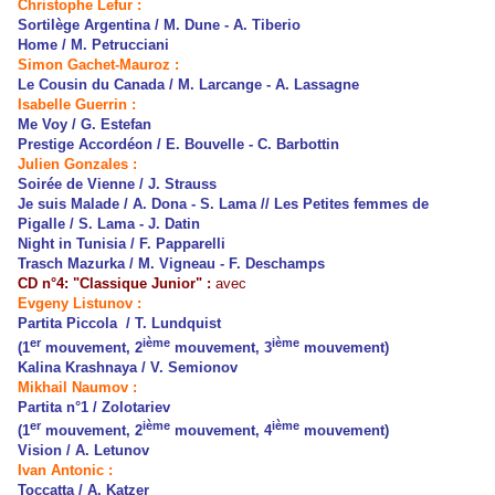
Christophe Lefur :
Sortilège Argentina / M. Dune - A. Tiberio
Home / M. Petrucciani
Simon Gachet-Mauroz :
Le Cousin du Canada / M. Larcange - A. Lassagne
Isabelle Guerrin :
Me Voy / G. Estefan
Prestige Accordéon / E. Bouvelle - C. Barbottin
Julien Gonzales :
Soirée de Vienne / J. Strauss
Je suis Malade / A. Dona - S. Lama // Les Petites femmes de
Pigalle / S. Lama - J. Datin
Night in Tunisia / F. Papparelli
Trasch Mazurka / M. Vigneau - F. Deschamps
CD n°4: "Classique Junior" :
avec
Evgeny Listunov :
Partita Piccola / T. Lundquist
er
ième
ième
(1
mouvement, 2
mouvement, 3
mouvement)
Kalina Krashnaya / V. Semionov
Mikhail Naumov :
Partita n°1 / Zolotariev
er
ième
ième
(1
mouvement, 2
mouvement, 4
mouvement)
Vision / A. Letunov
Ivan Antonic :
Toccatta / A. Katzer