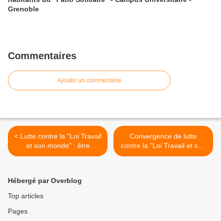
Grenoble
Commentaires
Ajouter un commentaire
< Lutte contre la "Loi Travail
Convergence de lutte
et son monde" : être
contre la "Loi Travail et son
chacun clair avec sa
monde" - "Ensemble. C'est
conscience
Maintenant que notre
avenir se joue !" >
Hébergé par Overblog
Top articles
Pages