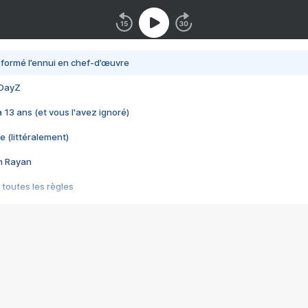
nsformé l’ennui en chef-d’œuvre
 DayZ
 a 13 ans (et vous l'avez ignoré)
e (littéralement)
im Rayan
 toutes les règles
s les jeux vidéo
us choquant de Rockstar ? - Le scandale BULLY
e plus moche de Steam
du RÊVE tourne au CAUCHEMAR