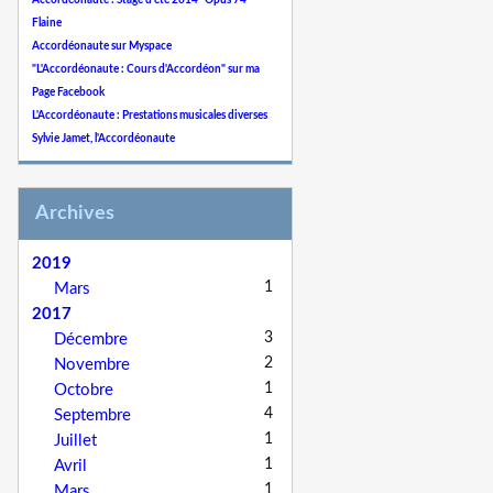
Accordéonaute : Stage d'été 2014 "Opus 74"
Flaine
Accordéonaute sur Myspace
"L'Accordéonaute : Cours d'Accordéon" sur ma
Page Facebook
L'Accordéonaute : Prestations musicales diverses
Sylvie Jamet, l'Accordéonaute
Archives
2019
1
Mars
2017
3
Décembre
2
Novembre
1
Octobre
4
Septembre
1
Juillet
1
Avril
1
Mars