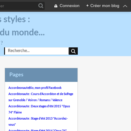
Connexion
+
Créer mon blog
styles :
 du monde...
 ?
Pages
AccordeonauteBio, mon profil Facebook
Accordéonaute : Cours d'Accordéon et de Solfege
sur Grenoble / Voiron / Romans / Valence
Accordéonaute : Deux stages d'été 2015 "Opus
74" Flaine
Accordéonaute : Stage d'été 2013 "Accordez-
vous"