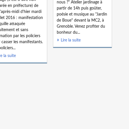
nous ?" Atelier jardinage à
arée en préfecture) de
partir de 14h puis goûter,
d'après-midi d'hier mardi
poésie et musique au "Jardin
illet 2016 : manifestation
de Boue" devant la MC2, à
quille attaquée
Grenoble. Venez profiter du
uitement et sans
bonheur du...
ation par les policiers
Lire la suite
 casser les manifestants.
oliciers...
re la suite