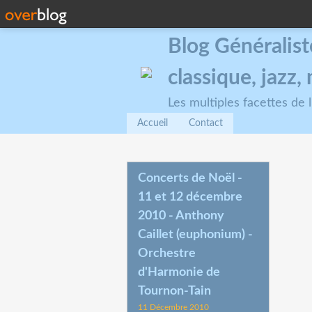
Blog Généralist
classique, jazz
Les multiples facettes de
Accueil
Contact
Concerts de Noël -
11 et 12 décembre
2010 - Anthony
Caillet (euphonium) -
Orchestre
d'Harmonie de
Tournon-Tain
11 Décembre 2010