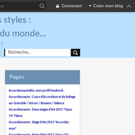
Connexion
+
Créer mon blog
styles :
 du monde...
 ?
Pages
AccordeonauteBio, mon profil Facebook
Accordéonaute : Cours d'Accordéon et de Solfege
sur Grenoble / Voiron / Romans / Valence
Accordéonaute : Deux stages d'été 2015 "Opus
74" Flaine
Accordéonaute : Stage d'été 2013 "Accordez-
vous"