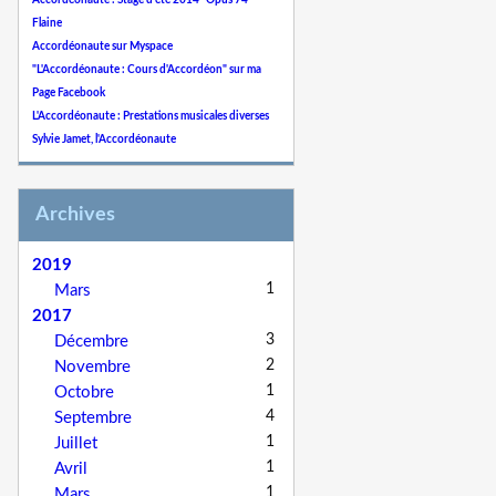
Accordéonaute : Stage d'été 2014 "Opus 74"
Flaine
Accordéonaute sur Myspace
"L'Accordéonaute : Cours d'Accordéon" sur ma
Page Facebook
L'Accordéonaute : Prestations musicales diverses
Sylvie Jamet, l'Accordéonaute
Archives
2019
1
Mars
2017
3
Décembre
2
Novembre
1
Octobre
4
Septembre
1
Juillet
1
Avril
1
Mars