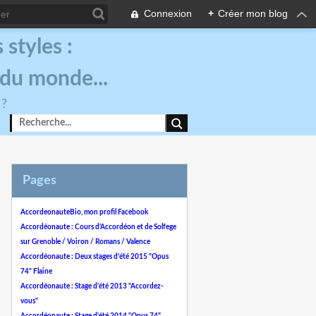
Connexion
+
Créer mon blog
styles :
 du monde...
 ?
Pages
AccordeonauteBio, mon profil Facebook
Accordéonaute : Cours d'Accordéon et de Solfege
sur Grenoble / Voiron / Romans / Valence
Accordéonaute : Deux stages d'été 2015 "Opus
74" Flaine
Accordéonaute : Stage d'été 2013 "Accordez-
vous"