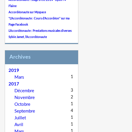
Accordéonaute : Stage d'été 2014 "Opus 74"
Flaine
Accordéonaute sur Myspace
"L'Accordéonaute : Cours d'Accordéon" sur ma
Page Facebook
L'Accordéonaute : Prestations musicales diverses
Sylvie Jamet, l'Accordéonaute
Archives
2019
1
Mars
2017
3
Décembre
2
Novembre
1
Octobre
4
Septembre
1
Juillet
1
Avril
1
Mars