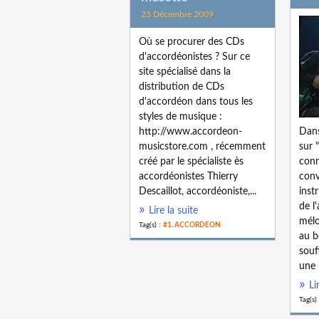
23 Décembre 2009
Où se procurer des CDs
d'accordéonistes ? Sur ce
site spécialisé dans la
distribution de CDs
d'accordéon dans tous les
styles de musique :
http://www.accordeon-
Dans
musicstore.com , récemment
sur 
créé par le spécialiste ès
conn
accordéonistes Thierry
conv
Descaillot, accordéoniste,...
inst
de l
Lire la suite
mélo
Tag(s) :
#1. ACCORDEON
au b
souf
une 
Li
Tag(s)