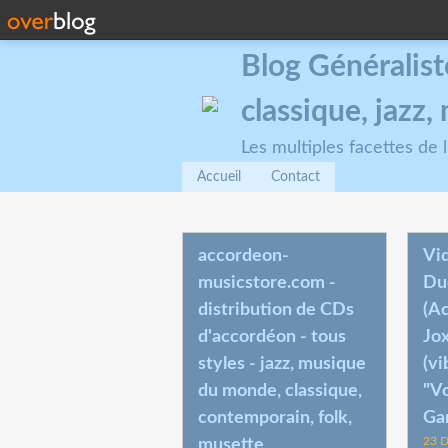
Blog Généralist
classique, jazz
Les multiples facettes de
Accueil
Contact
accordeon-
Vi
musicstore.com -
Du
distribution de CDs
(A
d'accordéon - tous
Jo
styles - jazz, musique
(vi
du monde, classique,
"Vo
contemporain, folk,
Ga
23 
musette