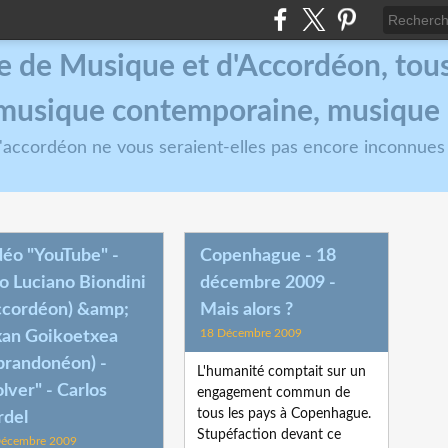
e de Musique et d'Accordéon, tous 
, musique contemporaine, musique
 l'accordéon ne vous seraient-elles pas encore inconnues
déo "YouTube" -
Copenhague - 18
o Luciano Biondini
décembre 2009 -
ccordéon) &amp;
Mais alors ?
18 Décembre 2009
xan Goikoetxea
brandonéon) -
L'humanité comptait sur un
lver" - Carlos
engagement commun de
tous les pays à Copenhague.
rdel
Stupéfaction devant ce
Décembre 2009