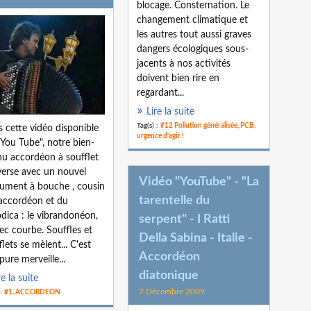
blocage. Consternation. Le
changement climatique et
les autres tout aussi graves
dangers écologiques sous-
jacents à nos activités
doivent bien rire en
regardant...
Lire la suite
Tag(s) :
#12 Pollution généralisée, PCB,
 cette vidéo disponible
urgence d'agir !
"You Tube", notre bien-
u accordéon à soufflet
erse avec un nouvel
Vidéo "YouTube" - "La
rument à bouche , cousin
tarentelle du
'accordéon et du
dica : le vibrandonéon,
serpent" - I Ratti
ec courbe. Souffles et
Della Sabina - Italie -
flets se mèlent... C'est
Accordéon
pure merveille...
diatonique
re la suite
7 Décembre 2009
 :
#1. ACCORDEON