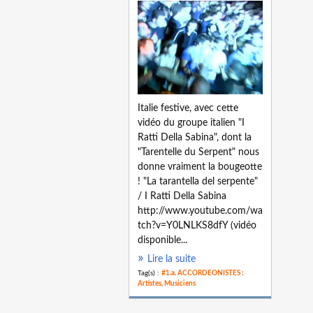
Italie festive, avec cette
vidéo du groupe italien "I
Ratti Della Sabina", dont la
"Tarentelle du Serpent" nous
donne vraiment la bougeotte
! "La tarantella del serpente"
/ I Ratti Della Sabina
http://www.youtube.com/wa
tch?v=Y0LNLKS8dfY (vidéo
disponible...
Lire la suite
Tag(s) :
#1.a. ACCORDEONISTES :
Artistes, Musiciens