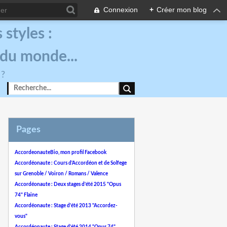
Connexion
+
Créer mon blog
styles :
 du monde...
 ?
Pages
AccordeonauteBio, mon profil Facebook
Accordéonaute : Cours d'Accordéon et de Solfege
sur Grenoble / Voiron / Romans / Valence
Accordéonaute : Deux stages d'été 2015 "Opus
74" Flaine
Accordéonaute : Stage d'été 2013 "Accordez-
vous"