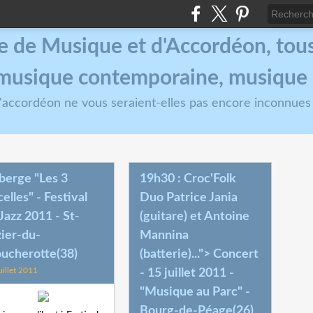
e de Musique et d'Accordéon, tous 
, musique contemporaine, musique
 l'accordéon ne vous seraient-elles pas encore inconnues
berge "Les 3
19h30 : Croc'Folk
elles" - Festival
Duo Patrice Jania
Jazz 2011 - St-
(guitare) et Antoine
ier-du-
Mannina
ucherotte(38)
(batterie)..."> Concert
uillet 2011
- 15 juillet 2011 -
"Musique au Parc" -
Bourg-de-Péage(26)