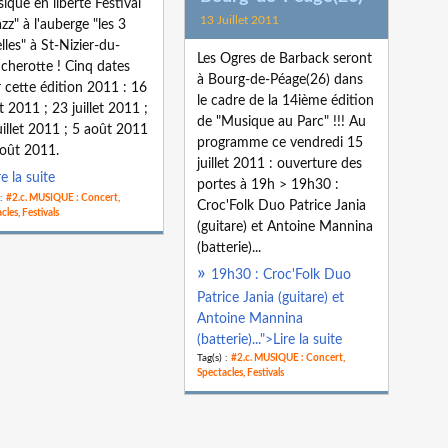
ique en liberté Festival
13 Juillet 2011
azz" à l'auberge "les 3
lles" à St-Nizier-du-
Les Ogres de Barback seront
herotte ! Cinq dates
à Bourg-de-Péage(26) dans
 cette édition 2011 : 16
le cadre de la 14ième édition
et 2011 ; 23 juillet 2011 ;
de "Musique au Parc" !!! Au
uillet 2011 ; 5 août 2011
programme ce vendredi 15
août 2011.
juillet 2011 : ouverture des
re la suite
portes à 19h > 19h30 :
 :
#2.c. MUSIQUE : Concert,
Croc'Folk Duo Patrice Jania
cles, Festivals
(guitare) et Antoine Mannina
(batterie)...
19h30 : Croc'Folk Duo
Patrice Jania (guitare) et
Antoine Mannina
(batterie)...">Lire la suite
Tag(s) :
#2.c. MUSIQUE : Concert,
Spectacles, Festivals