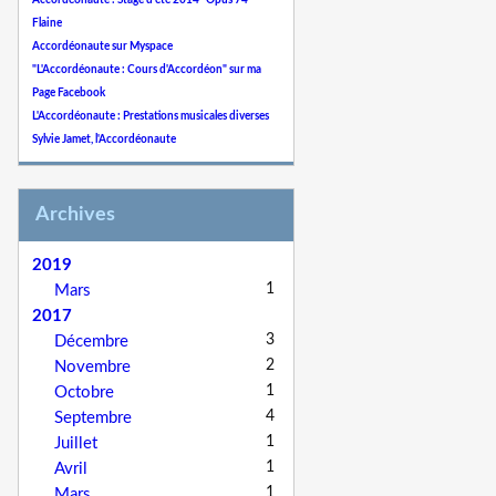
Accordéonaute : Stage d'été 2014 "Opus 74"
Flaine
Accordéonaute sur Myspace
"L'Accordéonaute : Cours d'Accordéon" sur ma
Page Facebook
L'Accordéonaute : Prestations musicales diverses
Sylvie Jamet, l'Accordéonaute
Archives
2019
1
Mars
2017
3
Décembre
2
Novembre
1
Octobre
4
Septembre
1
Juillet
1
Avril
1
Mars