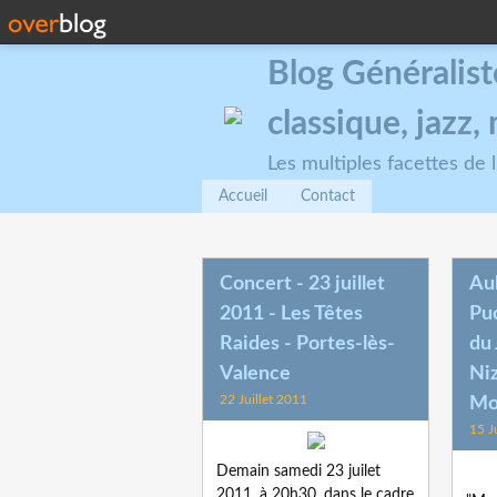
Blog Généralist
classique, jazz
Les multiples facettes de
Accueil
Contact
Concert - 23 juillet
Au
2011 - Les Têtes
Puc
Raides - Portes-lès-
du 
Valence
Niz
22 Juillet 2011
Mo
15 J
Demain samedi 23 juilet
2011, à 20h30, dans le cadre