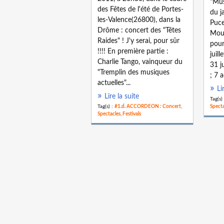
"Mus
des Fêtes de l'été de Portes-
du j
les-Valence(26800), dans la
Puce
Drôme : concert des "Têtes
Mouc
Raides" ! J'y serai, pour sûr
pour
!!!! En première partie :
juill
Charlie Tango, vainqueur du
31 j
"Tremplin des musiques
; 7 
actuelles"...
Li
Lire la suite
Tag(s)
Tag(s) :
#1.d. ACCORDEON : Concert,
Specta
Spectacles, Festivals