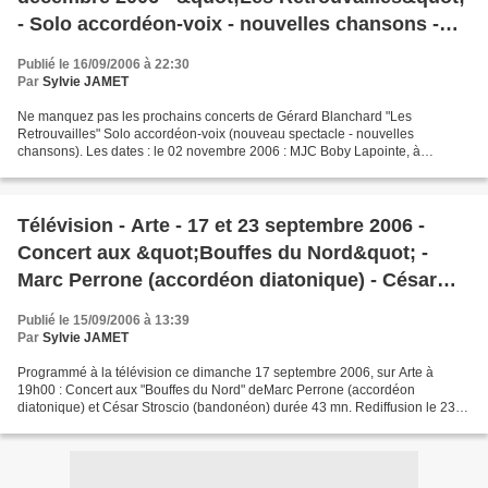
- Solo accordéon-voix - nouvelles chansons -
Villebon (91) - Clichy (92) - Paris (75) - Palaiseau
Publié le 16/09/2006 à 22:30
(91)
Par
Sylvie JAMET
Ne manquez pas les prochains concerts de Gérard Blanchard "Les
Retrouvailles" Solo accordéon-voix (nouveau spectacle - nouvelles
chansons). Les dates : le 02 novembre 2006 : MJC Boby Lapointe, à
Villebon (91). le 17 novembre 2006 : Le Bouquin Affamé,...
Télévision - Arte - 17 et 23 septembre 2006 -
Concert aux &quot;Bouffes du Nord&quot; -
Marc Perrone (accordéon diatonique) - César
Stroscio (bandonéon)
Publié le 15/09/2006 à 13:39
Par
Sylvie JAMET
Programmé à la télévision ce dimanche 17 septembre 2006, sur Arte à
19h00 : Concert aux "Bouffes du Nord" deMarc Perrone (accordéon
diatonique) et César Stroscio (bandonéon) durée 43 mn. Rediffusion le 23
septembre 2006 à 8h00 A vos magnétos !