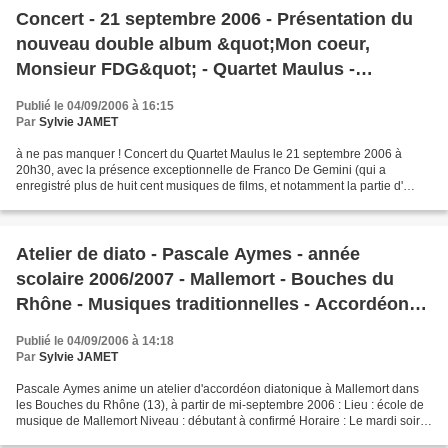
Concert - 21 septembre 2006 - Présentation du
nouveau double album &quot;Mon coeur,
Monsieur FDG&quot; - Quartet Maulus -
Sémaphore Cébazat 63 - accordéon swing
Publié le 04/09/2006 à 16:15
Par
Sylvie JAMET
à ne pas manquer ! Concert du Quartet Maulus le 21 septembre 2006 à
20h30, avec la présence exceptionnelle de Franco De Gemini (qui a
enregistré plus de huit cent musiques de films, et notamment la partie d'
harmonica dans "Il était une fois dans l'Ouest"),...
Atelier de diato - Pascale Aymes - année
scolaire 2006/2007 - Mallemort - Bouches du
Rhône - Musiques traditionnelles - Accordéon
diatonique
Publié le 04/09/2006 à 14:18
Par
Sylvie JAMET
Pascale Aymes anime un atelier d'accordéon diatonique à Mallemort dans
les Bouches du Rhône (13), à partir de mi-septembre 2006 : Lieu : école de
musique de Mallemort Niveau : débutant à confirmé Horaire : Le mardi soir
pendant la période scolaire Cours...