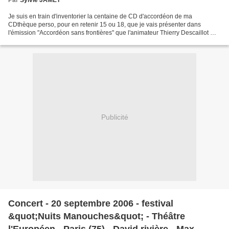
Par
Sylvie JAMET
Je suis en train d'inventorier la centaine de CD d'accordéon de ma
CDthèque perso, pour en retenir 15 ou 18, que je vais présenter dans
l'émission "Accordéon sans frontières" que l'animateur Thierry Descaillot m'a
invité à co-animer avec lui sur la radio...
Publicité
Concert - 20 septembre 2006 - festival
&quot;Nuits Manouches&quot; - Théâtre