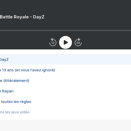
 Battle Royale - DayZ
 DayZ
 a 13 ans (et vous l'avez ignoré)
e (littéralement)
im Rayan
 toutes les règles
s les jeux vidéo
us choquant de Rockstar ? - Le scandale BULLY