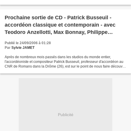
prendra fin en mai 2007: 400 représentations...
Prochaine sortie de CD - Patrick Busseuil -
accordéon classique et contemporain - avec
Teodoro Anzellotti, Max Bonnay, Philippe
Bourlois, Angel Luis Casta&#328;o, Claudio
Publié le 24/09/2006 à 01:28
Jacomucci, Matti Ran
Par
Sylvie JAMET
Après de nombreux mois passés dans les studios du monde entier,
l'accordéoniste et compositeur Patrick Busseuil, professeur d'accordéon au
CNR de Romans dans la Drôme (26), est sur le point de nous faire découvrir
son dernier album. à l'automne 2006,...
Publicité