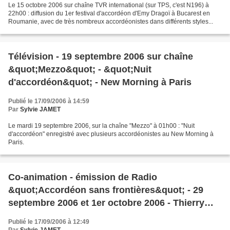
Le 15 octobre 2006 sur chaîne TVR international (sur TPS, c'est N196) à
22h00 : diffusion du 1er festival d'accordéon d'Emy Dragoï à Bucarest en
Roumanie, avec de très nombreux accordéonistes dans différents styles...
Télévision - 19 septembre 2006 sur chaîne
&quot;Mezzo&quot; - &quot;Nuit
d'accordéon&quot; - New Morning à Paris
Publié le 17/09/2006 à 14:59
Par
Sylvie JAMET
Le mardi 19 septembre 2006, sur la chaîne "Mezzo" à 01h00 : "Nuit
d'accordéon" enregistré avec plusieurs accordéonistes au New Morning à
Paris.
Co-animation - émission de Radio
&quot;Accordéon sans frontières&quot; - 29
septembre 2006 et 1er octobre 2006 - Thierry
Descaillot - radio locale BLV - diffusée sur
Publié le 17/09/2006 à 12:49
Internet - CDs - accordéon