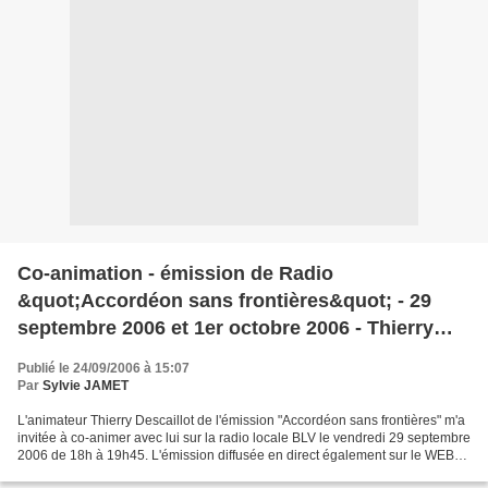
Co-animation - émission de Radio
&quot;Accordéon sans frontières&quot; - 29
septembre 2006 et 1er octobre 2006 - Thierry
Descaillot - radio locale BLV - diffusée sur
Publié le 24/09/2006 à 15:07
Internet - CDs - accordéon
Par
Sylvie JAMET
L'animateur Thierry Descaillot de l'émission "Accordéon sans frontières" m'a
invitée à co-animer avec lui sur la radio locale BLV le vendredi 29 septembre
2006 de 18h à 19h45. L'émission diffusée en direct également sur le WEB
sur http://www.radioblv.com...