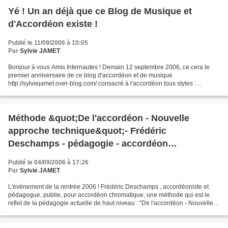
Yé ! Un an déjà que ce Blog de Musique et
d'Accordéon existe !
Publié le 11/09/2006 à 10:05
Par
Sylvie JAMET
Bonjour à vous Amis Internautes ! Demain 12 septembre 2006, ce cera le
premier anniversaire de ce blog d'accordéon et de musique
http://sylviejamet.over-blog.com/ consacré à l'accordéon tous styles :
classique, jazz, musique contemporaine, musique du...
Méthode &quot;De l'accordéon - Nouvelle
approche technique&quot;- Frédéric
Deschamps - pédagogie - accordéon
chromatique
Publié le 04/09/2006 à 17:26
Par
Sylvie JAMET
L'évènement de la rentrée 2006 ! Frédéric Deschamps , accordéoniste et
pédagogue, publie, pour accordéon chromatique, une méthode qui est le
reflet de la pédagogie actuelle de haut niveau : "De l'accordéon - Nouvelle
approche technique" aux éditions Alphonse...