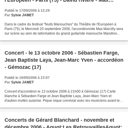
l'Européen - Paris (75) - David rivière - Max
Marcilly & Mandino Reinhardt - Accordéon
Publié le 17/09/2006 à 12:29
swing Manouche
Par
Sylvie JAMET
Dans le cadre du festival "Nuits Manouches" du Théâtre de l'Européen à
Paris (75), le Mercredi 20 septembre 2006, l'accordéoniste Max Marcilly sera
sur scène au sein de laformation du grand guitariste manouche Mandino
Reinhardt. En première partievous...
Concert - le 13 octobre 2006 - Sébastien Farge,
Jean Baptiste Laya, Jean-Marc Yven - accordéon
- Gémozac (17)
Publié le 16/09/2006 à 23:07
Par
Sylvie JAMET
Concert d'accordéon le 13 octobre 2006 à 21h00 à Gémozac (17) Carte
blanche à Sébastien Farge et Jean Baptiste Laya, Jean-Marc Yven et
d'autres invités surprise. Pique nique convivial avec les musiciens avant le
concert pour ceux qui le souhaitent...
Concerts de Gérard Blanchard - novembre et
décembre 2006 - &quot;Les Retrouvailles&quot;