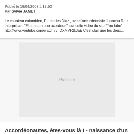
acordeon
Publié le 16/04/2007 à 18:53
Par
Sylvie JAMET
Le chanteur colombien, Diomedes Diaz , avec l'accordéoniste Juancho Roiz,
interprétant "El alma en une acordéon", sur cette vidéo du site "You tube" :
http://www.youtube.com/watch?v=DXMVI-2kJaE C'est clair que les deux
artistes ont un sacré magnétisme...
Publicité
Accordéonautes, êtes-vous là ! - naissance d'un