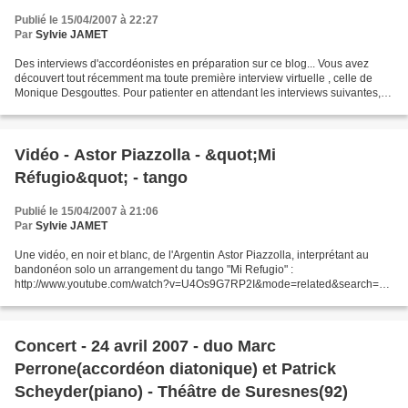
Publié le 15/04/2007 à 22:27
Par
Sylvie JAMET
Des interviews d'accordéonistes en préparation sur ce blog... Vous avez
découvert tout récemment ma toute première interview virtuelle , celle de
Monique Desgouttes. Pour patienter en attendant les interviews suivantes,
visitez le blog de Caroline, http://bayan.skyblog.com/...
Vidéo - Astor Piazzolla - &quot;Mi
Réfugio&quot; - tango
Publié le 15/04/2007 à 21:06
Par
Sylvie JAMET
Une vidéo, en noir et blanc, de l'Argentin Astor Piazzolla, interprétant au
bandonéon solo un arrangement du tango "Mi Refugio" :
http://www.youtube.com/watch?v=U4Os9G7RP2I&mode=related&search=
(sur le site de "You tube"). Vous verrez, c'est à pleurer...
Concert - 24 avril 2007 - duo Marc
Perrone(accordéon diatonique) et Patrick
Scheyder(piano) - Théâtre de Suresnes(92)