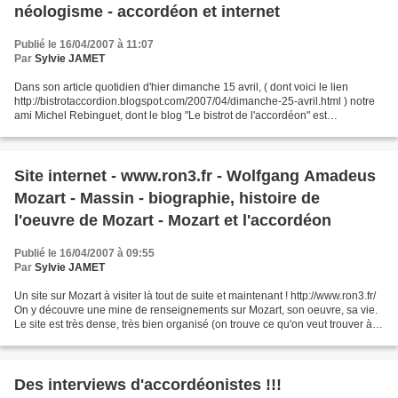
néologisme - accordéon et internet
Publié le 16/04/2007 à 11:07
Par
Sylvie JAMET
Dans son article quotidien d'hier dimanche 15 avril, ( dont voici le lien
http://bistrotaccordion.blogspot.com/2007/04/dimanche-25-avril.html ) notre
ami Michel Rebinguet, dont le blog "Le bistrot de l'accordéon" est
INCONTOURNABLE, se rend compte qu'il...
Site internet - www.ron3.fr - Wolfgang Amadeus
Mozart - Massin - biographie, histoire de
l'oeuvre de Mozart - Mozart et l'accordéon
Publié le 16/04/2007 à 09:55
Par
Sylvie JAMET
Un site sur Mozart à visiter là tout de suite et maintenant ! http://www.ron3.fr/
On y découvre une mine de renseignements sur Mozart, son oeuvre, sa vie.
Le site est très dense, très bien organisé (on trouve ce qu'on veut trouver à
l'endroit où l'on...
Des interviews d'accordéonistes !!!