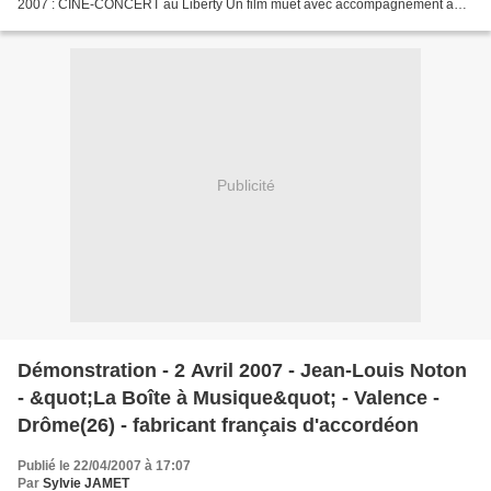
2007 : CINE-CONCERT au Liberty Un film muet avec accompagnement à
l'accordéon. Lieu : au cinéma Liberty,...
Publicité
Démonstration - 2 Avril 2007 - Jean-Louis Noton
- &quot;La Boîte à Musique&quot; - Valence -
Drôme(26) - fabricant français d'accordéon
Publié le 22/04/2007 à 17:07
Par
Sylvie JAMET