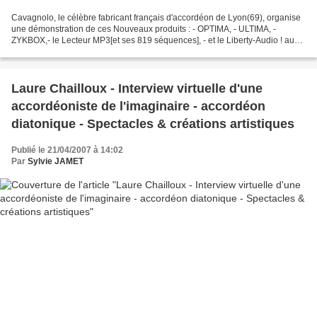
Cavagnolo, le célèbre fabricant français d'accordéon de Lyon(69), organise
une démonstration de ces Nouveaux produits : - OPTIMA, - ULTIMA, -
ZYKBOX,- le Lecteur MP3[et ses 819 séquences], - et le Liberty-Audio ! au
magasin "La Boîte à Musique" à Valence...
Laure Chailloux - Interview virtuelle d'une
accordéoniste de l'imaginaire - accordéon
diatonique - Spectacles & créations artistiques
Publié le 21/04/2007 à 14:02
Par
Sylvie JAMET