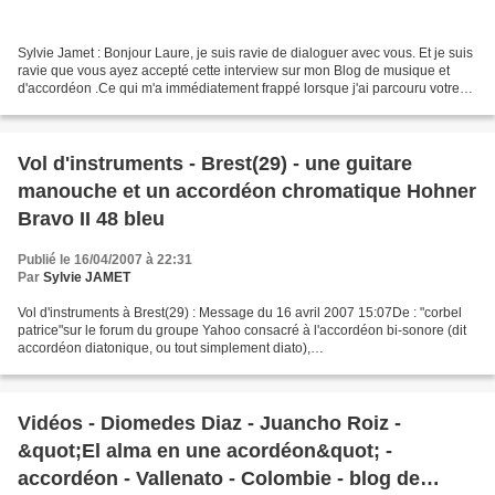
Sylvie Jamet : Bonjour Laure, je suis ravie de dialoguer avec vous. Et je suis
ravie que vous ayez accepté cette interview sur mon Blog de musique et
d'accordéon .Ce qui m'a immédiatement frappé lorsque j'ai parcouru votre
site internet, ce sont vos spectacles...
Vol d'instruments - Brest(29) - une guitare
manouche et un accordéon chromatique Hohner
Bravo II 48 bleu
Publié le 16/04/2007 à 22:31
Par
Sylvie JAMET
Vol d'instruments à Brest(29) : Message du 16 avril 2007 15:07De : "corbel
patrice"sur le forum du groupe Yahoo consacré à l'accordéon bi-sonore (dit
accordéon diatonique, ou tout simplement diato),
http://fr.groups.yahoo.com/group/diato/ (email diato@yahoogroupes....
Vidéos - Diomedes Diaz - Juancho Roiz -
&quot;El alma en une acordéon&quot; -
accordéon - Vallenato - Colombie - blog de