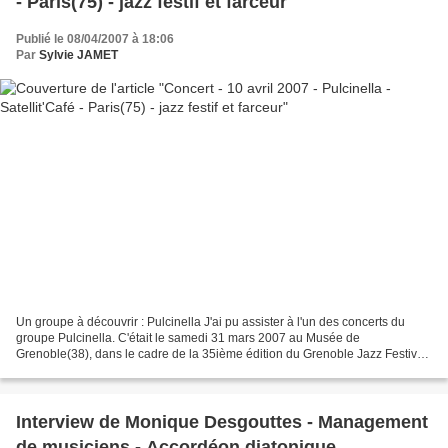
- Paris(75) - jazz festif et farceur
Publié le 08/04/2007 à 18:06
Par
Sylvie JAMET
Un groupe à découvrir : Pulcinella J'ai pu assister à l'un des concerts du
groupe Pulcinella. C'était le samedi 31 mars 2007 au Musée de
Grenoble(38), dans le cadre de la 35ième édition du Grenoble Jazz Festival,
Et je vous assure que ce fut un pur moment...
Interview de Monique Desgouttes - Management
de musiciens - Accordéon diatonique