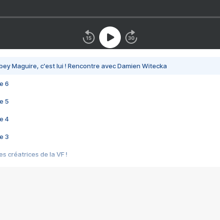
bey Maguire, c'est lui ! Rencontre avec Damien Witecka
e 6
e 5
e 4
e 3
s créatrices de la VF !
e 2
e 1
e Mektoub My Love arrive enfin ! Rencontre avec Shaïn Boumedine et Sal