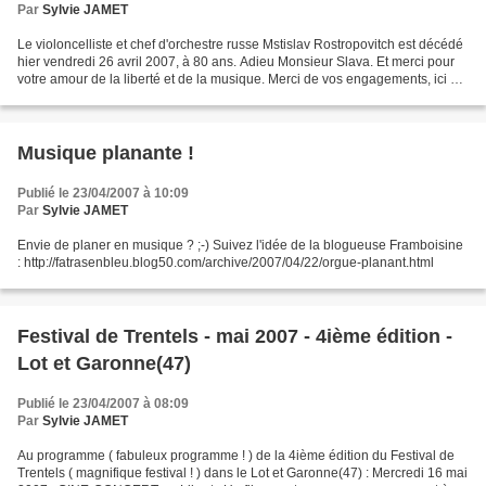
Par
Sylvie JAMET
Le violoncelliste et chef d'orchestre russe Mstislav Rostropovitch est décédé
hier vendredi 26 avril 2007, à 80 ans. Adieu Monsieur Slava. Et merci pour
votre amour de la liberté et de la musique. Merci de vos engagements, ici en
novembre 1989 en jouant...
Musique planante !
Publié le 23/04/2007 à 10:09
Par
Sylvie JAMET
Envie de planer en musique ? ;-) Suivez l'idée de la blogueuse Framboisine
: http://fatrasenbleu.blog50.com/archive/2007/04/22/orgue-planant.html
Festival de Trentels - mai 2007 - 4ième édition -
Lot et Garonne(47)
Publié le 23/04/2007 à 08:09
Par
Sylvie JAMET
Au programme ( fabuleux programme ! ) de la 4ième édition du Festival de
Trentels ( magnifique festival ! ) dans le Lot et Garonne(47) : Mercredi 16 mai