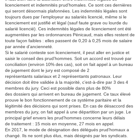
licenciement et indemnités prud’homales. Ce sont ces dernières
qui seront désormais plafonnées. Les indemnités légales sont
toujours dues par l’employeur au salariés licencié, même si le
licenciement est justifié et légal (sauf faute grave ou lourde du
salarié licencié). Ces indemnités légales de licenciement ont été
augmentées par les ordonnances Pénicaud, mais elles restent de
toute façon faibles : elles passent de 0,20 à 0,25 mois de salaire
par année d’ancienneté.
Si le salarié conteste son licenciement, il peut aller en justice et
saisir le conseil des prud’hommes. Soit un accord est trouvé par
conciliation (environ 10% des cas), soit on fait appel à un bureau
de jugement dont le jury est composé de 2
représentants salariaux et 2 représentants patronaux. Leur
décision doit être validée à la majorité, c’est-à-dire par 3 des 4
membres du jury. Ceci est possible dans plus de 80%
des dossiers qui arrivent en bureau de jugement. Ce taux élevé
prouve le bon fonctionnement de ce système paritaire et la
légitimité des décisions qui sont prises. En cas de désaccord des
membres du jury, on fait appel à une départition par un juge. Le
principal grief envers les prud’hommes concerne leurs délais
de traitement : 15 mois en moyenne, 27 mois en appel.
En 2017, le mode de désignation des délégués prud’homaux a
changé. Ils ne sont plus élus, mais désignés par les syndicats.