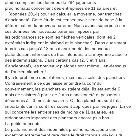
étude compilant les données de 284 jugements
prud’homaux concernant des entreprises de 11 salariés et
+ (données 2014) pour en calculer la moyenne, par tranches
d’ancienneté. Cette étude est censée avoir servi de base à la
détermination du nouveau barème. Nous avons superposé sur
ces données les nouveaux barèmes imposés par
les ordonnances (ce sont les flèches verticales, dont les 2
extrémités indiquent le plafond et le plancher). Dans quasiment
tous les cas jusqu’à 18 ans d’ancienneté, les nouveaux
plafonds sont inférieurs ou très inférieurs à la moyenne actuelle
des indemnisations. Dans certains cas (2, 3 et 4 ans
d’ancienneté), les nouveaux plafonds sont même…en-dessous
de l’ancien plancher !
Il y a le problème des plafonds, mais aussi celui des planchers.
Contrairement à ce que laisse entendre la com’ du
gouvernement, les planchers existaient déjà. Ils étaient de 6
mois de salaires à partir de 2 ans d’ancienneté et passeront
désormais à…3 mois de salaires. Or, les planchers sont très
importants car ils sont très souvent appliqués par les juges. En ce
qui concerne les entreprises de moins de 11 salariés, les
ordonnances imposent des planchers encore plus bas.
La petite anecdote :
Le plafonnement des indemnités prud’homales ajoute une
exception extrêmement rare dans le droit français vis-à-vis du