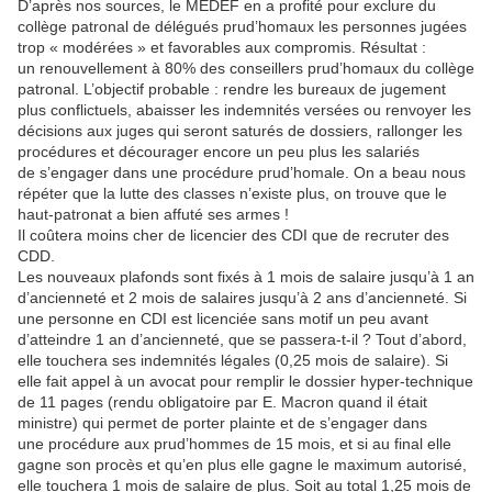
D’après nos sources, le MEDEF en a profité pour exclure du
collège patronal de délégués prud’homaux les personnes jugées
trop « modérées » et favorables aux compromis. Résultat :
un renouvellement à 80% des conseillers prud’homaux du collège
patronal. L’objectif probable : rendre les bureaux de jugement
plus conflictuels, abaisser les indemnités versées ou renvoyer les
décisions aux juges qui seront saturés de dossiers, rallonger les
procédures et décourager encore un peu plus les salariés
de s’engager dans une procédure prud’homale. On a beau nous
répéter que la lutte des classes n’existe plus, on trouve que le
haut-patronat a bien affuté ses armes !
Il coûtera moins cher de licencier des CDI que de recruter des
CDD.
Les nouveaux plafonds sont fixés à 1 mois de salaire jusqu’à 1 an
d’ancienneté et 2 mois de salaires jusqu’à 2 ans d’ancienneté. Si
une personne en CDI est licenciée sans motif un peu avant
d’atteindre 1 an d’ancienneté, que se passera-t-il ? Tout d’abord,
elle touchera ses indemnités légales (0,25 mois de salaire). Si
elle fait appel à un avocat pour remplir le dossier hyper-technique
de 11 pages (rendu obligatoire par E. Macron quand il était
ministre) qui permet de porter plainte et de s’engager dans
une procédure aux prud’hommes de 15 mois, et si au final elle
gagne son procès et qu’en plus elle gagne le maximum autorisé,
elle touchera 1 mois de salaire de plus. Soit au total 1,25 mois de