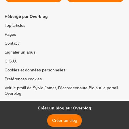
suppression des 160 000
Exilés et habitants du "Patio
contrats aidés - Grenoble
Solidaire" - Campus
Universitaire - Grenoble >
Hébergé par Overblog
Top articles
Pages
Contact
Signaler un abus
C.G.U.
Cookies et données personnelles
Préférences cookies
Voir le profil de Sylvie Jamet, l'Accordéonaute Bio sur le portail
Overblog
Créer un blog sur Overblog
Créer un blog