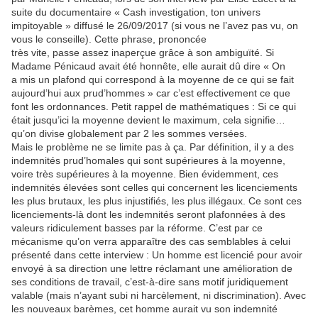
suite du documentaire « Cash investigation, ton univers
impitoyable » diffusé le 26/09/2017 (si vous ne l’avez pas vu, on
vous le conseille). Cette phrase, prononcée
très vite, passe assez inaperçue grâce à son ambiguïté. Si
Madame Pénicaud avait été honnête, elle aurait dû dire « On
a mis un plafond qui correspond à la moyenne de ce qui se fait
aujourd’hui aux prud’hommes » car c’est effectivement ce que
font les ordonnances. Petit rappel de mathématiques : Si ce qui
était jusqu’ici la moyenne devient le maximum, cela signifie…
qu’on divise globalement par 2 les sommes versées.
Mais le problème ne se limite pas à ça. Par définition, il y a des
indemnités prud’homales qui sont supérieures à la moyenne,
voire très supérieures à la moyenne. Bien évidemment, ces
indemnités élevées sont celles qui concernent les licenciements
les plus brutaux, les plus injustifiés, les plus illégaux. Ce sont ces
licenciements-là dont les indemnités seront plafonnées à des
valeurs ridiculement basses par la réforme. C’est par ce
mécanisme qu’on verra apparaître des cas semblables à celui
présenté dans cette interview : Un homme est licencié pour avoir
envoyé à sa direction une lettre réclamant une amélioration de
ses conditions de travail, c’est-à-dire sans motif juridiquement
valable (mais n’ayant subi ni harcèlement, ni discrimination). Avec
les nouveaux barèmes, cet homme aurait vu son indemnité