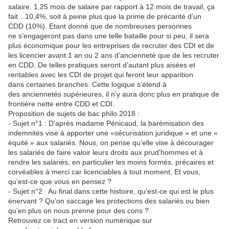
salaire. 1,25 mois de salaire par rapport à 12 mois de travail, ça
fait…10,4%, soit à peine plus que la prime de précarité d’un
CDD (10%). Etant donné que de nombreuses personnes
ne s’engageront pas dans une telle bataille pour si peu, il sera
plus économique pour les entreprises de recruter des CDI et de
les licencier avant 1 an ou 2 ans d’ancienneté que de les recruter
en CDD. De telles pratiques seront d’autant plus aisées et
rentables avec les CDI de projet qui feront leur apparition
dans certaines branches. Cette logique s’étend à
des anciennetés supérieures, il n’y aura donc plus en pratique de
frontière nette entre CDD et CDI.
Proposition de sujets de bac philo 2018 :
- Sujet n°1 : D’après madame Pénicaud, la barèmisation des
indemnités vise à apporter une «sécurisation juridique » et une «
équité » aux salariés. Nous, on pense qu’elle vise à décourager
les salariés de faire valoir leurs droits aux prud’hommes et à
rendre les salariés, en particulier les moins formés, précaires et
corvéables à merci car licenciables à tout moment. Et vous,
qu’est-ce que vous en pensez ?
- Sujet n°2 : Au final dans cette histoire, qu’est-ce qui est le plus
énervant ? Qu’on saccage les protections des salariés ou bien
qu’en plus on nous prenne pour des cons ?
Retrouvez ce tract en version numérique sur