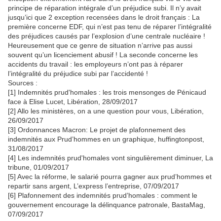
principe de réparation intégrale d’un préjudice subi. Il n’y avait
jusqu’ici que 2 exception recensées dans le droit français : La
première concerne EDF, qui n’est pas tenu de réparer l’intégralité
des préjudices causés par l’explosion d’une centrale nucléaire !
Heureusement que ce genre de situation n’arrive pas aussi
souvent qu’un licenciement abusif ! La seconde concerne les
accidents du travail : les employeurs n’ont pas à réparer
l’intégralité du préjudice subi par l’accidenté !
Sources :
[1] Indemnités prud'homales : les trois mensonges de Pénicaud
face à Elise Lucet, Libération, 28/09/2017
[2] Allo les ministères, on a une question pour vous, Libération,
26/09/2017
[3] Ordonnances Macron: Le projet de plafonnement des
indemnités aux Prud’hommes en un graphique, huffingtonpost,
31/08/2017
[4] Les indemnités prud'homales vont singulièrement diminuer, La
tribune, 01/09/2017
[5] Avec la réforme, le salarié pourra gagner aux prud’hommes et
repartir sans argent, L’express l’entreprise, 07/09/2017
[6] Plafonnement des indemnités prud’homales : comment le
gouvernement encourage la délinquance patronale, BastaMag,
07/09/2017