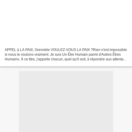
APPEL à LA PAIX, Grenoble VOULEZ-VOUS LA PAIX ?Rien n'est impossible
si nous le voulons vraiment. Je suis Un Être Humain parmi d'Autres Êtres
Humains. À ce titre, j'appelle chacun, quel qu'il soit, à répondre aux attentats
et au sécuritarisme" avec l'intelligence...