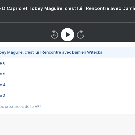
 DiCaprio et Tobey Maguire, c'est lui ! Rencontre avec Dam
bey Maguire, c'est lui ! Rencontre avec Damien Witecka
e 6
e 5
e 4
e 3
s créatrices de la VF !
e 2
e 1