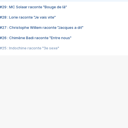
#29 : MC Solaar raconte "Bouge de là"
28 : Lorie raconte "Je vais vite"
#27 : Christophe Willem raconte "Jacques a dit"
#26 : Chimène Badi raconte "Entre nous"
#25 : Indochine raconte "3e sexe"
#24 : Zaho raconte "C'est chelou"
#23 : Patrick Bruel raconte "Au café des délices"
#22 : Kyo raconte "Le chemin"
#21 : Nolwenn Leroy raconte "Cassé"
#20 : Patrick Hernandez raconte "Born to be alive"
#19 : Lorie raconte "Près de moi"
#18 : Michael Jones raconte "A nos actes manqués" (avec Jean-Jacque