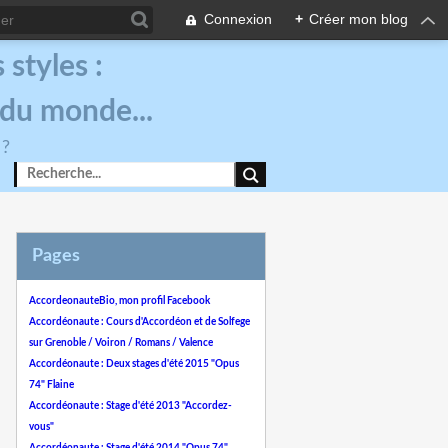
Connexion
+
Créer mon blog
styles :
 du monde...
 ?
Pages
AccordeonauteBio, mon profil Facebook
Accordéonaute : Cours d'Accordéon et de Solfege
sur Grenoble / Voiron / Romans / Valence
Accordéonaute : Deux stages d'été 2015 "Opus
74" Flaine
Accordéonaute : Stage d'été 2013 "Accordez-
vous"