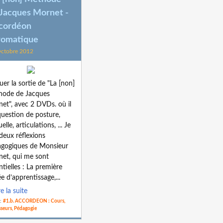
 Jacques Mornet -
cordéon
romatique
ctobre 2012
luer la sortie de "La [non]
hode de Jacques
et", avec 2 DVDs. où il
question de posture,
elle, articulations, ... Je
 deux réflexions
gogiques de Monsieur
et, qui me sont
ntielles : La première
e d’apprentissage,...
re la suite
 :
#1.b. ACCORDEON : Cours,
seurs, Pédagogie