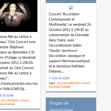
Concert "Accordeon
Contemporain et
Multimedia" ce vendredi 26
Octobre 2012 à 19h30 au
conservatoire de Grenoble
jeune fille au carton à
dans l'Isère. avec
eau" Ciné Concert avec
l'accordéoniste italien
ianiste Stéphane
Claudio Jacomucci
ano au Belvédère à St
(Accordéon classique et
in d'Uriage ce Vendredi
support électroacoustique)
ctobre 2012 à 20h30.
et la danseuse Kathleen
xtrait du Ciné Concert
Delaney....
jeune fille au carton à
Lire la suite
eau" :
Tag(s) :
#1.d. ACCORDEON : Concert,
p://www.youtube.com/wa
Spectacles, Festivals
v=3sAcLO6Ecfg...
re la suite
 :
#2.c. MUSIQUE : Concert,
Stages de
cles, Festivals
percussions