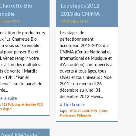
Charrette Bio -
Les stages 2012-
enoble
2013 du CNIMA
ctobre 2012
10 Octobre 2012
sociation de producteurs
Les stages de
ux "La Charrette Bio"
perfectionnement
t à vous sur Grenoble :
accordéon 2012-2013 du
éal pour penser Bio et
CNIMA (Centre National et
l. Venez remplir votre
International de Musique et
er à l'un des multiples
d'Accordéon) sont ouverts à
ts de vente ! Mardi :
ouverts à tous âges, tous
 - 19h : "Panier
styles et tous niveaux : Noël
cheur" - sur le parvis de
2012 : du mercredi 26
rée...
décembre au lundi 31
décembre 2012 Hiver...
re la suite
Lire la suite
 :
#12 Pollution généralisée, PCB,
e d'agir !
Tag(s) :
#1.b. ACCORDEON : Cours,
Professeurs, Pédagogie
a [non] Méthode"