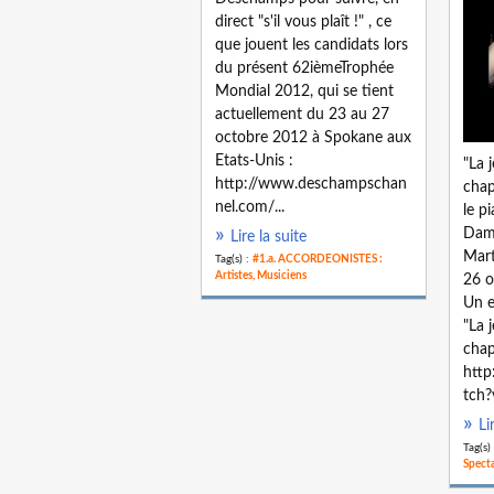
direct "s'il vous plaît !" , ce
que jouent les candidats lors
du présent 62ièmeTrophée
Mondial 2012, qui se tient
actuellement du 23 au 27
octobre 2012 à Spokane aux
Etats-Unis :
"La 
http://www.deschampschan
chap
nel.com/...
le p
Dami
Lire la suite
Mart
Tag(s) :
#1.a. ACCORDEONISTES :
Artistes, Musiciens
26 o
Un e
"La 
chap
htt
tch?
Li
Tag(s)
Specta