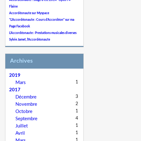
Accordéonaute : Stage d'été 2014 "Opus 74"
Flaine
Accordéonaute sur Myspace
"L'Accordéonaute : Cours d'Accordéon" sur ma
Page Facebook
L'Accordéonaute : Prestations musicales diverses
Sylvie Jamet, l'Accordéonaute
Archives
2019
1
Mars
2017
3
Décembre
2
Novembre
1
Octobre
4
Septembre
1
Juillet
1
Avril
1
Mars