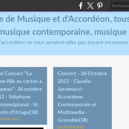
e de Musique et d'Accordéon, tous 
, musique contemporaine, musique
 l'accordéon ne vous seraient-elles pas encore inconnues
né Concert "La
Concert - 26 Octobre
ne fille au carton à
2012 - Claudio
apeau"- 26 octobre
Jacomucci -
12 - Stéphane
Accordeon
iano(piano) - St
Contemporain et
tin d'Uriage(38)
Multimedia -
ctobre 2012
Grenoble(38)
22 Octobre 2012