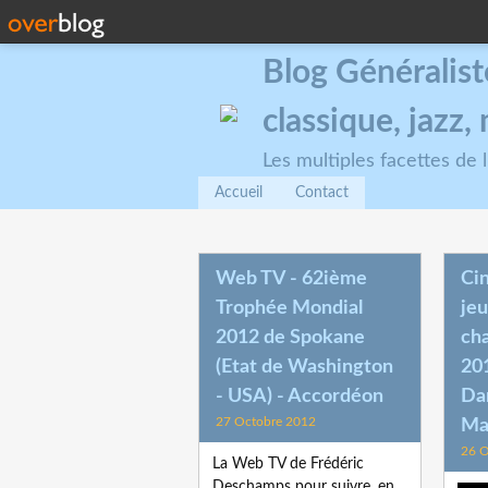
Blog Généralist
classique, jazz
Les multiples facettes de
Accueil
Contact
Web TV - 62ième
Ci
Trophée Mondial
jeu
2012 de Spokane
ch
(Etat de Washington
20
- USA) - Accordéon
Dam
27 Octobre 2012
Mar
26 O
La Web TV de Frédéric
Deschamps pour suivre, en