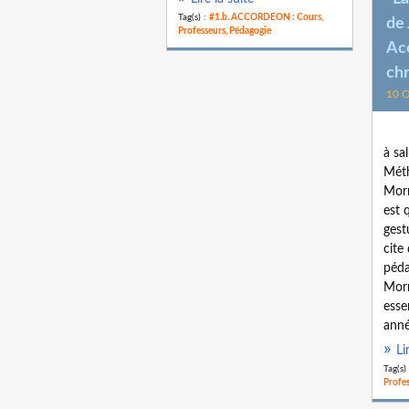
Tag(s) :
#1.b. ACCORDEON : Cours,
de
Professeurs, Pédagogie
Ac
ch
10 O
à sa
Mét
Morn
est 
gestu
cite
péda
Morn
esse
anné
Li
Tag(s)
Profes