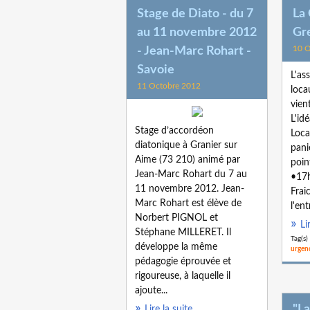
Stage de Diato - du 7
La 
au 11 novembre 2012
Gr
10 O
- Jean-Marc Rohart -
Savoie
L'as
11 Octobre 2012
loca
vien
L'id
Stage d’accordéon
Loca
diatonique à Granier sur
pani
Aime (73 210) animé par
poin
Jean-Marc Rohart du 7 au
•17h
11 novembre 2012. Jean-
Frai
Marc Rohart est élève de
l'ent
Norbert PIGNOL et
Li
Stéphane MILLERET. Il
Tag(s)
développe la même
urgenc
pédagogie éprouvée et
rigoureuse, à laquelle il
ajoute...
"L
Lire la suite