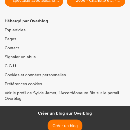
spectacle avec Susana
2006 - Charlotte etc. -
Azquinezer - 17 septembre
Gentilly(94) - Festival LES
2006 - Exode des
ZEPHEMERES - Paris >
Espagnols vers Rivesaltes
Hébergé par Overblog
en 1939
Top articles
Pages
Contact
Signaler un abus
C.G.U.
Cookies et données personnelles
Préférences cookies
Voir le profil de Sylvie Jamet, l'Accordéonaute Bio sur le portail
Overblog
Créer un blog sur Overblog
Créer un blog