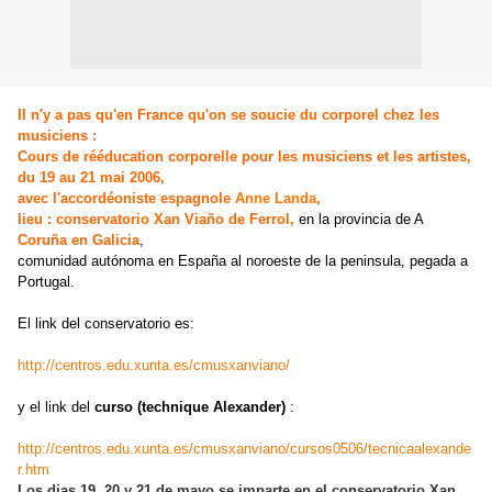
Il n'y a pas qu'en France qu'on se soucie du corporel chez les
musiciens :
Cours de rééducation corporelle pour les musiciens et les artistes,
du 19 au 21 mai 2006,
avec l'accordéoniste espagnole
Anne Landa
,
lieu : conservatorio Xan Viaño de Ferrol,
en la provincia de A
Coruña en Galicia
,
comunidad autónoma en España al noroeste de la peninsula, pegada a
Portugal.
El link del conservatorio es:
http://centros.edu.xunta.es/cmusxanviano/
y el link del
curso (technique Alexander)
:
http://centros.edu.xunta.es/cmusxanviano/cursos0506/tecnicaalexande
r.htm
Los dias 19, 20 y 21 de mayo se imparte en el conservatorio Xan