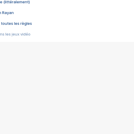
e (littéralement)
im Rayan
 toutes les règles
s les jeux vidéo
us choquant de Rockstar ? - Le scandale BULLY
e plus moche de Steam
du RÊVE tourne au CAUCHEMAR
pendant 8 heures
it… à tort
umiliés par un jeu vidéo
ire - Final Fantasy 8
ti un empire - Age of Empires
story DOFUS