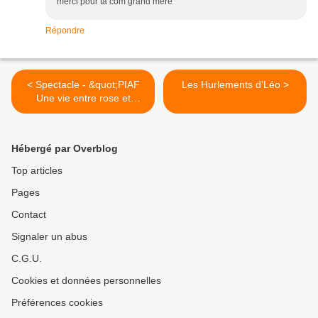
merci pour ta com grand mère
Répondre
< Spectacle - &quot;PIAF
Les Hurlements d'Léo >
Une vie entre rose et
noir&quot; - Nathalie
Lhermitte & Aurélien Noêl -
Paris
Hébergé par Overblog
Top articles
Pages
Contact
Signaler un abus
C.G.U.
Cookies et données personnelles
Préférences cookies