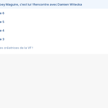
bey Maguire, c'est lui ! Rencontre avec Damien Witecka
e 6
e 5
e 4
e 3
s créatrices de la VF !
e 2
e 1
e Mektoub My Love arrive enfin ! Rencontre avec Shaïn Boumedine et Sal
i : après Toni en famille
elle réalise le bouleversant Dites lui que je l'aime
ais ! Rencontre autour de Vie privée de Rebecca Zlotowski