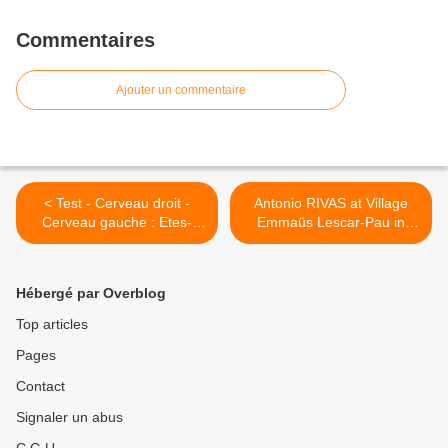
Commentaires
Ajouter un commentaire
< Test - Cerveau droit -
Antonio RIVAS at Village
Cerveau gauche : Etes-
Emmaüs Lescar-Pau in
vous cerveau droit ou
Pau, Aquitaine >
cerveau gauche ? -
Psychologies.c
Hébergé par Overblog
Top articles
Pages
Contact
Signaler un abus