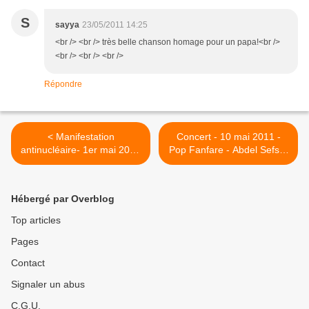
S
sayya
23/05/2011 14:25
<br /> <br /> très belle chanson homage pour un papa!<br />
<br /> <br /> <br />
Répondre
< Manifestation
Concert - 10 mai 2011 -
antinucléaire- 1er mai 2011
Pop Fanfare - Abdel Sefsaf
- Grenoble(38)
- Train-Théâtre - Portes-lès-
Valence(26) >
Hébergé par Overblog
Top articles
Pages
Contact
Signaler un abus
C.G.U.