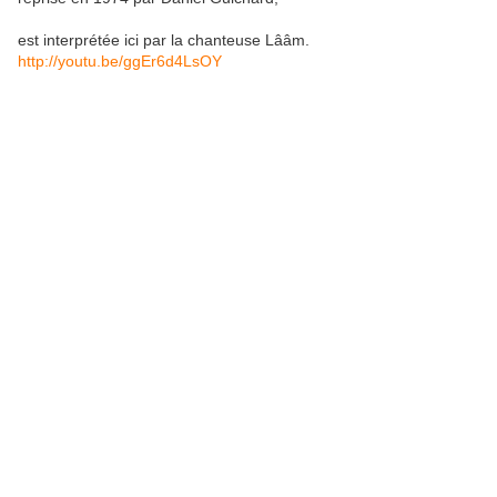
est interprétée ici par la chanteuse Lââm.
http://youtu.be/ggEr6d4LsOY