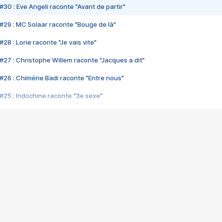
#30 : Eve Angeli raconte "Avant de partir"
#29 : MC Solaar raconte "Bouge de là"
28 : Lorie raconte "Je vais vite"
#27 : Christophe Willem raconte "Jacques a dit"
#26 : Chimène Badi raconte "Entre nous"
#25 : Indochine raconte "3e sexe"
#24 : Zaho raconte "C'est chelou"
#23 : Patrick Bruel raconte "Au café des délices"
#22 : Kyo raconte "Le chemin"
#21 : Nolwenn Leroy raconte "Cassé"
#20 : Patrick Hernandez raconte "Born to be alive"
#19 : Lorie raconte "Près de moi"
#18 : Michael Jones raconte "A nos actes manqués" (avec Jean-Jacque