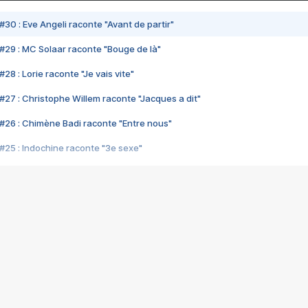
#30 : Eve Angeli raconte "Avant de partir"
#29 : MC Solaar raconte "Bouge de là"
28 : Lorie raconte "Je vais vite"
#27 : Christophe Willem raconte "Jacques a dit"
#26 : Chimène Badi raconte "Entre nous"
#25 : Indochine raconte "3e sexe"
#24 : Zaho raconte "C'est chelou"
#23 : Patrick Bruel raconte "Au café des délices"
#22 : Kyo raconte "Le chemin"
#21 : Nolwenn Leroy raconte "Cassé"
#20 : Patrick Hernandez raconte "Born to be alive"
#19 : Lorie raconte "Près de moi"