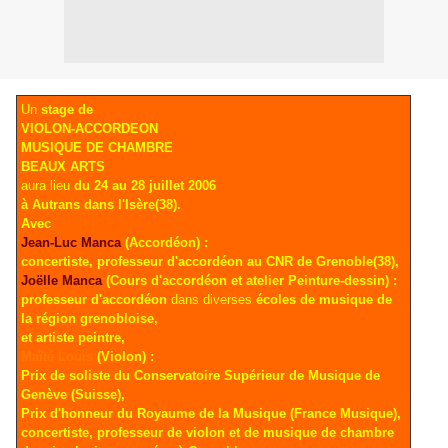
Un
stage de
VIOLON-ACCORDEON
MUSIQUE DE CHAMBRE
BEAUX ARTS
aura lieu
d
u 24 au 28 juillet 2006
à Autrans dans l'Isère(38).
Avec
Jean-Luc Manca
(Accordéon) :
concertiste, professeur d'accordéon au CNR de Grenoble(38),
Joëlle Manca
(Cours d'accordéon et atelier Peinture-dessin) :
professeur d'accordéon
dans diverses
écoles de musique de
la région grenobloise,
et artiste peintre,
Maïté Louis
(Violon) :
Prix de soliste du Conservatoire Supérieur de Musique de
Genève (Suisse),
Prix d'honneur du Royaume de la Musique (France Musique),
concertiste, professeur de violon et de musique de chambre