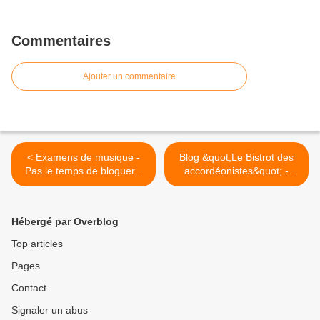
Commentaires
Ajouter un commentaire
< Examens de musique -
Blog &quot;Le Bistrot des
Pas le temps de bloguer...
accordéonistes&quot; -
interviews - accordéon jazz
- Richard Galliano, Daniel
Mille, Frédéric Schlick, ... -
Hébergé par Overblog
magazine ACCORDEON et
Accordéonistes >
Top articles
Pages
Contact
Signaler un abus