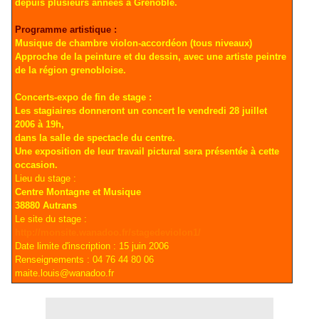
depuis plusieurs années à Grenoble.
Programme artistique :
Musique de chambre violon-accordéon (tous niveaux)
Approche de la peinture et du dessin, avec une artiste peintre
de la région grenobloise.
Concerts-expo de fin de stage :
Les stagiaires donneront un concert le vendredi 28 juillet
2006 à 19h,
dans la salle de spectacle du centre.
Une exposition de leur travail pictural sera présentée à cette
occasion.
Lieu du stage :
Centre Montagne et Musique
38880 Autrans
Le site du stage :
http://monsite.wanadoo.fr/stagedeviolon1/
Date limite d'inscription : 15 juin 2006
Renseignements : 04 76 44 80 06
maite.louis@wanadoo.fr