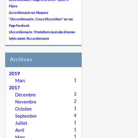
Accordéonaute : Stage d'été 2014 "Opus 74"
Flaine
Accordéonaute sur Myspace
"L'Accordéonaute : Cours d'Accordéon" sur ma
Page Facebook
L'Accordéonaute : Prestations musicales diverses
Sylvie Jamet, l'Accordéonaute
Archives
2019
1
Mars
2017
3
Décembre
2
Novembre
1
Octobre
4
Septembre
1
Juillet
1
Avril
1
Mars