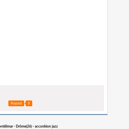
Repost
0
ontélimar - Drôme(26) - accordéon jazz