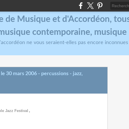
e de Musique et d'Accordéon, tous 
, musique contemporaine, musique
 l'accordéon ne vous seraient-elles pas encore inconnues
le 30 mars 2006 - percussions - jazz,
le Jazz Festival
,