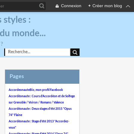
Connexion
+
Créer mon blog
styles :
 du monde...
 ?
Pages
AccordeonauteBio, mon profil Facebook
Accordéonaute : Cours d'Accordéon et de Solfege
sur Grenoble / Voiron / Romans / Valence
Accordéonaute : Deux stages d'été 2015 "Opus
74" Flaine
Accordéonaute : Stage d'été 2013 "Accordez-
vous"