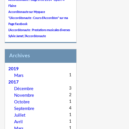
Accordéonaute : Stage d'été 2014 "Opus 74"
Flaine
Accordéonaute sur Myspace
"L'Accordéonaute : Cours d'Accordéon" sur ma
Page Facebook
L'Accordéonaute : Prestations musicales diverses
Sylvie Jamet, l'Accordéonaute
Archives
2019
1
Mars
2017
3
Décembre
2
Novembre
1
Octobre
4
Septembre
1
Juillet
1
Avril
1
Mars