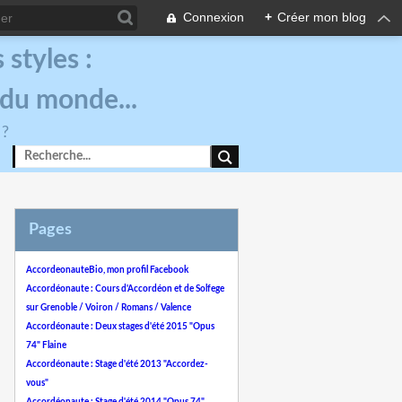
Connexion
+
Créer mon blog
styles :
 du monde...
 ?
Pages
AccordeonauteBio, mon profil Facebook
Accordéonaute : Cours d'Accordéon et de Solfege
sur Grenoble / Voiron / Romans / Valence
Accordéonaute : Deux stages d'été 2015 "Opus
74" Flaine
Accordéonaute : Stage d'été 2013 "Accordez-
vous"